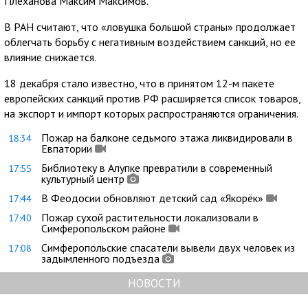
Плеханова Максим Максимов.
В РАН считают, что «ловушка большой страны» продолжает
облегчать борьбу с негативным воздействием санкций, но ее
влияние снижается.
18 декабря стало известно, что в принятом 12-м пакете
европейских санкций против РФ расширяется список товаров,
на экспорт и импорт которых распространяются ограничения.
Пожар на балконе седьмого этажа ликвидировали в
18:34
Евпатории
Библиотеку в Алупке превратили в современный
17:55
культурный центр
В Феодосии обновляют детский сад «Якорёк»
17:44
Пожар сухой растительности локализовали в
17:40
Симферопольском районе
Симферопольские спасатели вывели двух человек из
17:08
задымленного подъезда
НОВОСТИ