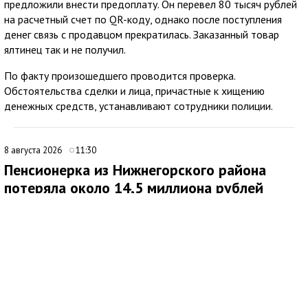
предложили внести предоплату. Он перевел 80 тысяч рублей
на расчетный счет по QR-коду, однако после поступления
денег связь с продавцом прекратилась. Заказанный товар
ялтинец так и не получил.
По факту произошедшего проводится проверка.
Обстоятельства сделки и лица, причастные к хищению
денежных средств, устанавливают сотрудники полиции.
8 августа 2026
11:30
Пенсионерка из Нижнегорского района
потеряла около 14,5 миллиона рублей
после звонков мошенников
В Нижнегорском районе 62-летняя местная жительница
обратилась в ОМВД России после того, как стала жертвой
дистанционных мошенников. По данным полиции,
злоумышленники похитили у нее около 14,5 миллиона рублей.
По факту хищения денежных средств в особо крупном