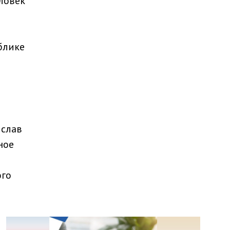
ловек
блике
ислав
ное
ого