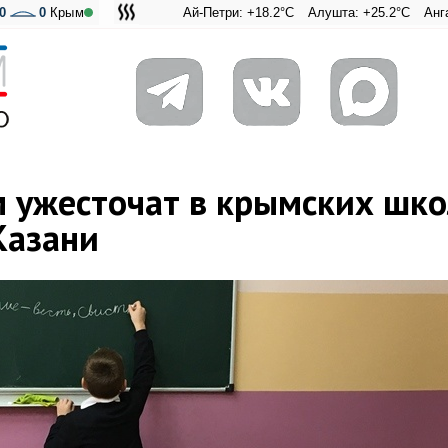
0
0
Крым
Ай-Петри: +18.2°C
Алушта: +25.2°C
Ангарский пере
Адмиральск
 ужесточат в крымских шк
Казани