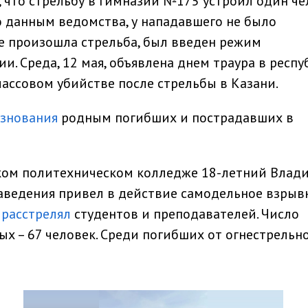
, что стрельбу в гимназии №175 устроил один че
По данным ведомства, у нападавшего не было
де произошла стрельба, был введен режим
. Среда, 12 мая, объявлена днем траура в респу
массовом убийстве после стрельбы в Казани.
знования
родным погибших и пострадавших в
ском политехническом колледже 18-летний Влад
заведения привел в действие самодельное взрыв
я
расстрелял
студентов и преподавателей. Число
ых – 67 человек. Среди погибших от огнестрельн