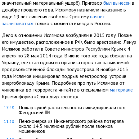
значительный материальный ущерб). Приговор
был вынесен
в
декабре прошлого года, Ислямову назначили наказание в
виде 19 лет лишения свободы. Срок ему
начнет
засчитываться
только с момента въезда в Россию.
Дело в отношении Ислямова возбудили в 2015 году. Позже
его имущество, расположенное в РФ, было арестовано. Ленур
Ислямов работал в Совете министров Республики Крым с 4
апреля по 28 мая 2014 года. В июне того же года сбежал на
Украину, где стал одним из организаторов так называемой
продовольственной блокады полуострова. В ноябре 2015
года Ислямов инициировал подрыв электроопор, устроив
энергоблокаду Крыма. Подробнее про путь Ислямова от
чиновника до террориста читайте в специальном
материале
Крыминформа «Слуга двух господ».
Пожар сухой растительности ликвидировали под
17:48
Феодосией
Пенсионерка из Нижнегорского района потеряла
11:30
около 14,5 миллиона рублей после звонков
мошенников