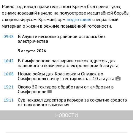
Ровно год назад правительством Крыма был принят указ,
ознаменовавший начало на полуострове масштабной борьбы
с коронавирусом. Крыминформ
подготовил
специальный
материал о жизни в режиме повышенной готовности.
В Алуште несколько районов остались без
09:38
электричества
5 августа 2026
В Симферополе расширили список адресов для
16:42
планового отключения электроэнергии 6 августа
Новые рейсы для Красновки и Опушек до
16:08
Симферополя начнут тестировать с 10 августа
Около 50 гектаров обработали от амброзии в
15:21
Симферополе
Суд наказал директора карьера за сокрытие средств
15:11
от налогового взыскания
НОВОСТИ