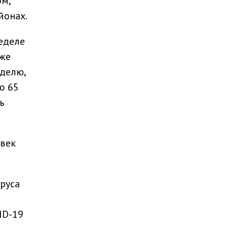
м,
йонах.
еделе
иже
делю,
о 65
ь
овек
руса
ID-19