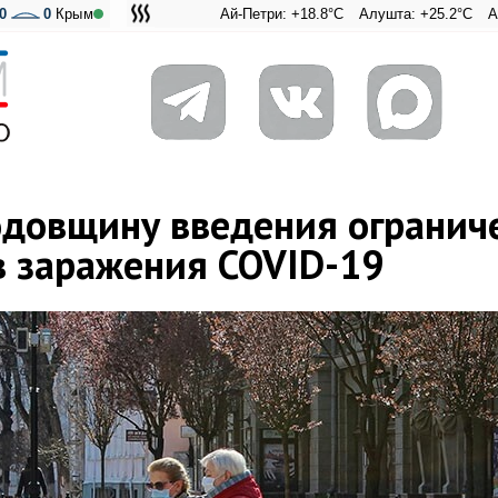
0
0
Крым
Ай-Петри: +18.8°C
Алушта: +25.2°C
Ангарский 
Адмирал
одовщину введения огранич
 заражения COVID-19