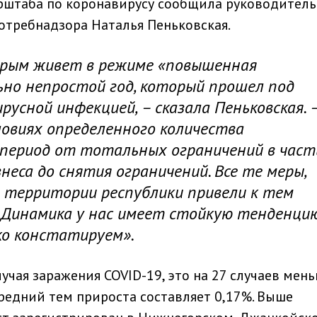
ерштаба по коронавирусу сообщила руководитель
отребнадзора Наталья Пеньковская.
 Крым живет в режиме «повышенная
ьно непростой год, который прошел под
русной инфекцией, – сказала Пеньковская. 
ловиях определенного количества
 период от тотальных ограничений в част
еса до снятия ограничений. Все те меры,
 территории республики привели к тем
 Динамика у нас имеет стойкую тенденци
ко констатируем».
чая заражения COVID-19, это на 27 случаев мен
редний тем прироста составляет 0,17%. Выше