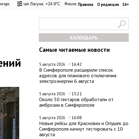
перевал: +20.8°C
ьская Лагуна: +24.9°C
Евпатория: +22.1°C
Фиолент: +25.6°C
Керчь: +28°C
Казачья бухта: +25.4°C
Никитский сад: +
Хе
Правила
О редакции
16+
КАЛЕНДАРЬ
Самые читаемые новости
ений
16:42
5 августа 2026
В Симферополе расширили список
адресов для планового отключения
электроэнергии 6 августа
15:21
5 августа 2026
Около 50 гектаров обработали от
амброзии в Симферополе
16:08
5 августа 2026
Новые рейсы для Красновки и Опушек до
Симферополя начнут тестировать с 10
августа