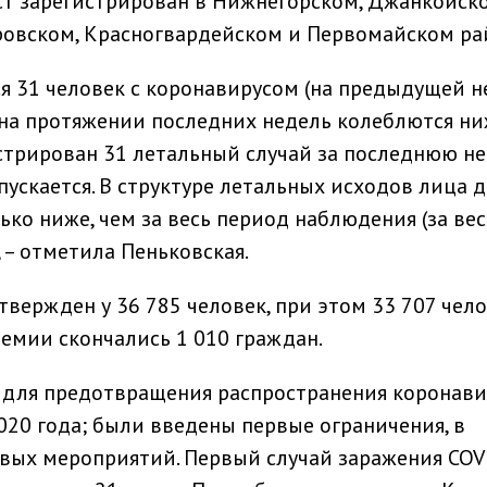
ст зарегистрирован в Нижнегорском, Джанкойско
ровском, Красногвардейском и Первомайском ра
я 31 человек с коронавирусом (на предыдущей н
и на протяжении последних недель колеблются н
стрирован 31 летальный случай за последнюю не
опускается. В структуре летальных исходов лица д
лько ниже, чем за весь период наблюдения (за вес
, – отметила Пеньковская.
вержден у 36 785 человек, при этом 33 707 чел
демии скончались 1 010 граждан.
для предотвращения распространения коронави
020 года; были введены первые ограничения, в
овых мероприятий. Первый случай заражения COV