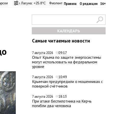
вал: +20.6°C
ая Лагуна: +25.8°C
Евпатория: +24.4°C
Фиолент: +26.4°C
Керчь: +33.4°C
Казачья бухта: +26.2°C
Никитский сад: +22
Херсо
Правила
О редакции
16+
КАЛЕНДАРЬ
Самые читаемые новости
до
09:17
7 августа 2026
Опыт Крыма по защите энергосистемы
могут использовать на федеральном
уровне
10:49
7 августа 2026
Крымчан предупредили о мошенниках с
поверкой счётчиков
18:13
7 августа 2026
При атаке беспилотника на Керчь
погибли два человека