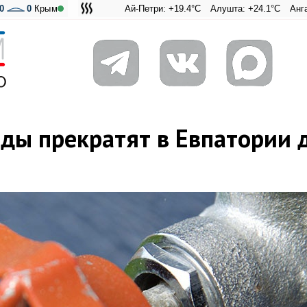
0
0
Крым
Ай-Петри: +19.4°C
Алушта: +24.1°C
Ангарский пере
Адмиральск
оды прекратят в Евпатории 