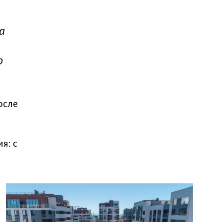
а
о
осле
я: с