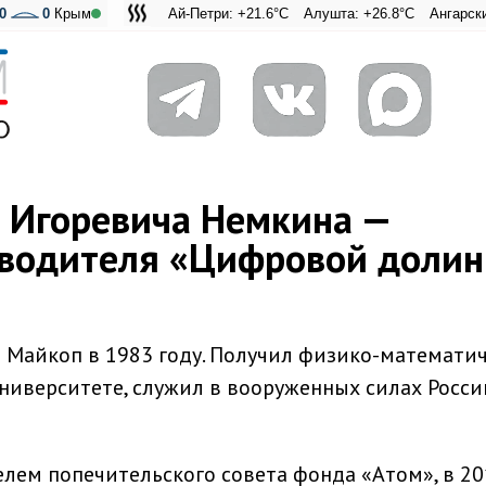
0
0
Крым
Ай-Петри: +21.6°C
Алушта: +26.8°C
Ангарский перевал:
Адмиральская 
 Игоревича Немкина —
оводителя «Цифровой доли
 Майкоп в 1983 году. Получил физико-математи
ниверситете, служил в вооруженных силах Росс
елем попечительского совета фонда «Атом», в 2