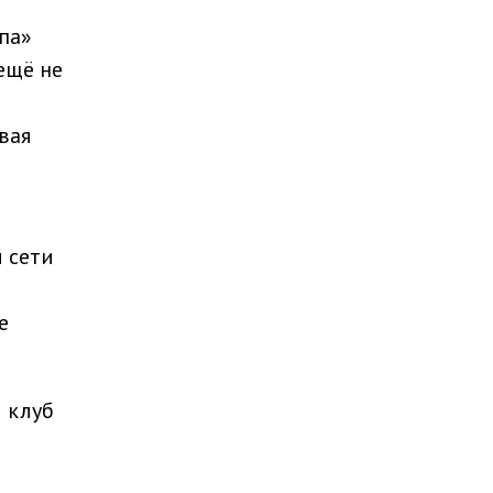
па»
ещё не
вая
 сети
е
 клуб