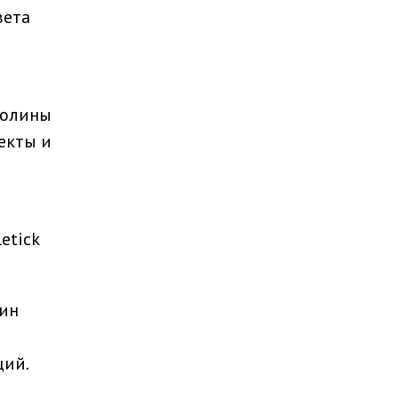
вета
долины
екты и
etick
кин
ций.