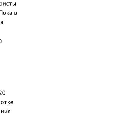
уристы
Пока в
да
а
20
ботке
ания