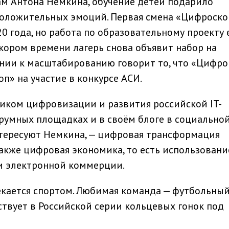
вам Антона Немкина, обучение детей подарило
положительных эмоций. Первая смена «Цифроско
20 года, но работа по образовательному проекту 
скором времени лагерь снова объявит набор на
ении к масштабированию говорит то, что «Цифро
п» на участие в конкурсе АСИ.
иком цифровизации и развития российской IT-
орумных площадках и в своём блоге в социальной
нтересуют Немкина, — цифровая трансформация
также цифровая экономика, то есть использовани
 и электронной коммерции.
екается спортом. Любимая команда — футбольный
ствует в Российской серии кольцевых гонок под