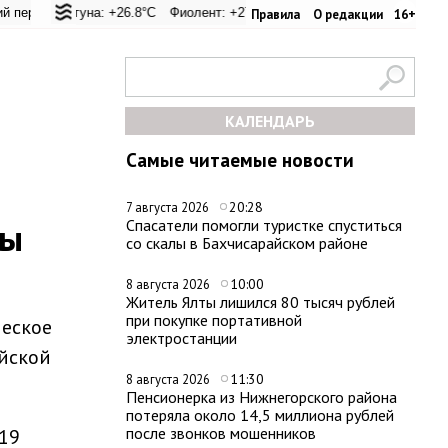
 +23.3°C
Лагуна: +26.8°C
Евпатория: +29.2°C
Фиолент: +27.2°C
Керчь: +29.8°C
Казачья бухта: +26.9°C
Никитский сад: +25.2°C
Херсонес
Правила
О редакции
16+
КАЛЕНДАРЬ
Самые читаемые новости
20:28
7 августа 2026
ны
Спасатели помогли туристке спуститься
со скалы в Бахчисарайском районе
10:00
8 августа 2026
Житель Ялты лишился 80 тысяч рублей
при покупке портативной
ческое
электростанции
ийской
11:30
8 августа 2026
Пенсионерка из Нижнегорского района
потеряла около 14,5 миллиона рублей
после звонков мошенников
019