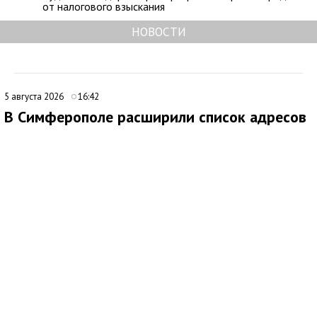
от налогового взыскания
НОВОСТИ
5 августа 2026
16:42
В Симферополе расширили список адресов
для планового отключения электроэнергии
6 августа
В Симферополе внесли дополнения в график плановых
отключений электроэнергии. По обновленным данным, 6
августа 2026 года подача электричества будет временно
прекращена на ряде улиц и переулков города.
Отключение запланировано на период с 8:00 до 17:00.
Электроснабжение будет отсутствовать по улицах:
ул. Туристов, 2, 24-56 (чет), 29-59 (нечет);