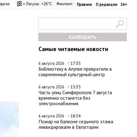
ал: +21.1°C
ая Лагуна: +26°C
Евпатория: +24°C
Фиолент: +25.9°C
Керчь: +30.6°C
Казачья бухта: +25.9°C
Никитский сад: +28.2
Херсонес
Правила
О редакции
16+
КАЛЕНДАРЬ
Самые читаемые новости
17:55
6 августа 2026
Библиотеку в Алупке превратили в
современный культурный центр
15:35
6 августа 2026
Часть улиц Симферополя 7 августа
временно останется без
электроснабжения
18:34
6 августа 2026
Пожар на балконе седьмого этажа
ликвидировали в Евпатории