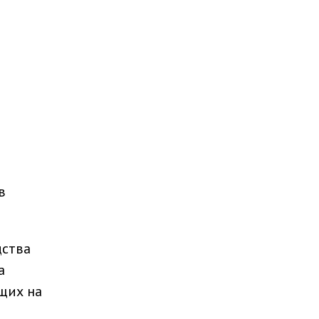
в
дства
а
щих на