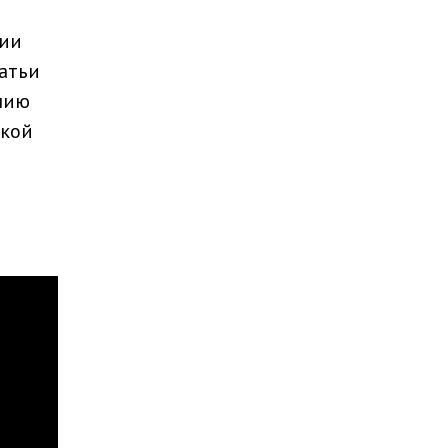
нии
атьи
ению
ской