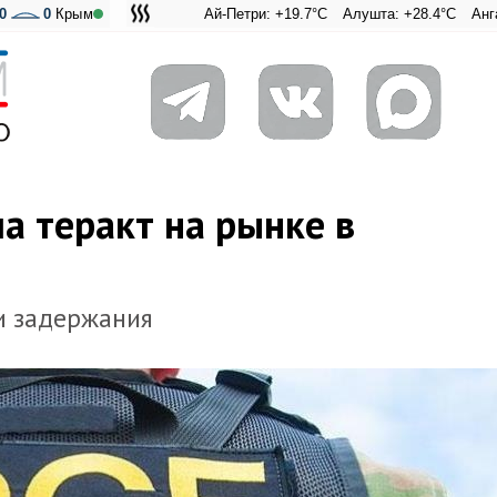
0
0
Крым
Ай-Петри: +19.7°C
Алушта: +28.4°C
Ангарский перев
Адмиральск
а теракт на рынке в
и задержания