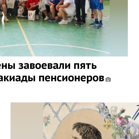
ны завоевали пять
такиады пенсионеров