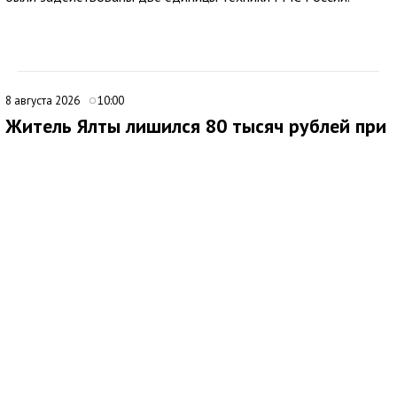
8 августа 2026
10:00
Житель Ялты лишился 80 тысяч рублей при
покупке портативной электростанции
В Ялте 44-летний местный житель стал жертвой мошенников
при попытке приобрести портативную электростанцию через
интернет. Мужчина нашел объявление о продаже
автономного источника электроснабжения и связался с
предполагаемым продавцом.
После непродолжительного общения покупателю
предложили внести предоплату. Он перевел 80 тысяч рублей
на расчетный счет по QR-коду, однако после поступления
денег связь с продавцом прекратилась. Заказанный товар
ялтинец так и не получил.