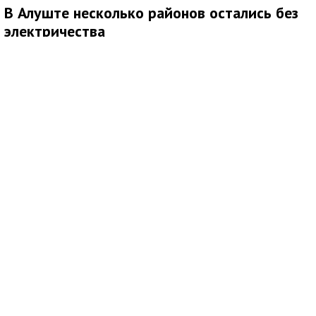
В Алуште несколько районов остались без
электричества
В Алуште временно ограничена подача электроэнергии в
нескольких районах города. Об этом сообщила глава
администрации Алушты Галина Огнёва.
По её данным, отключение затронуло улицы Ялтинскую,
Юбилейную и 60 лет СССР, а также микрорайон Мирный.
Ожидается, что электроснабжение восстановят примерно
через два часа. Причины временного ограничения подачи
электричества в сообщении не уточняются.
6 августа 2026
18:34
Пожар на балконе седьмого этажа
ликвидировали в Евпатории