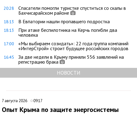
Спасатели помогли туристке спуститься со скалы в
20:28
Бахчисарайском районе
В Евпатории нашли пропавшего подростка
18:13
При атаке беспилотника на Керчь погибли два
18:13
человека
«Мы выбираем созидать»: 22 года группа компаний
17:00
«ИнтерСтрой» строит будущее российских городов
За две недели в Крыму приняли 556 заявлений на
16:45
регистрацию брака
НОВОСТИ
7 августа 2026
09:17
Опыт Крыма по защите энергосистемы
могут использовать на федеральном уровне
Опыт Крыма в вопросах энергетической устойчивости может
лечь в основу новых мер поддержки граждан и бизнеса на