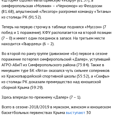
«Шторм» одолел евпаторийскую «Искру» (61:57), а
симферопольская «Молния» – «Черномор» из Феодосии
(81:68), алуштинский «Лесогор» разгромил команду «Титаны»
из столицы РК (91:52).
Теперь на первую строчку в таблице поднялся «Муссон» (7
побед и 1 поражение). КФУ располагается на второй позиции
(7 – 0) и имеет один поединок в запасе. На третьем месте
находится «Гвардеец» (6 – 2).
Во второй по рангу группе (дивизионе «Б») первое в сезоне
поражение потерпел симферопольский «Далер», уступивший
АГРО-АБиП из Симферопольского района (73:84). Также в
минувшем туре БК «Ялта» оказался чуть сильнее соперников
из Красногвардейской спортивной школы (55:52), а «Скифы»
из столицы РК доказали преимущество над юношеской
сборной Крыма (59:29).
Здесь впереди по-прежнему «Далер» (7 – 1).
Всего в сезоне-2018/2019 в мужском, женском и юношеском
баскетбольных первенствах Крыма
выступают
30