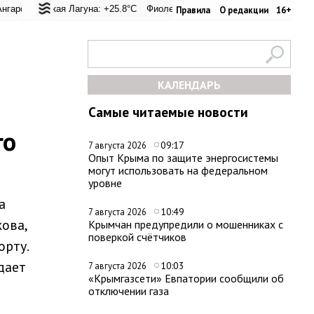
 перевал: +20.6°C
льская Лагуна: +25.8°C
Евпатория: +25.8°C
Фиолент: +26.4°C
Керчь: +33.4°C
Казачья бухта: +26.2°C
Никитский сад
Х
Правила
О редакции
16+
КАЛЕНДАРЬ
Самые читаемые новости
го
09:17
7 августа 2026
Опыт Крыма по защите энергосистемы
могут использовать на федеральном
уровне
а
10:49
7 августа 2026
ова,
Крымчан предупредили о мошенниках с
поверкой счётчиков
орту.
дает
10:03
7 августа 2026
«Крымгазсети» Евпатории сообщили об
отключении газа