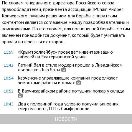
По словам генерального директора Российского союза
правообладателей, президента ассоциации IPChain Андрея
Кричевского, лучшим решением для борьбы с пиратским
контентом является соглашение между правообладателями и
поисковиками. По его словам, для полноценной борьбы с этим
явлением понадобится документ, который будет учитывать
права и интересы всех сторон.
«Крымтроллейбус» проведет инвентаризацию
11:59
кабелей на Екатерининской улице
Летний бал в стиле модерн прошел в Ливадийском
11:42
дворце ко Дню Ялты
Керченские управляющие компании продолжают
10:54
ремонтные работы в домах
В Бахчисарайском районе потушили пожар у склада
10:52
Два с половиной года условно получил виновник
10:45
смертельного ДТП в Симферополе
НОВОСТИ