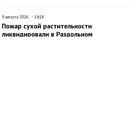
9 августа 2026
14:18
Пожар сухой растительности
ликвидировали в Раздольном
В селе Раздольное Советского района произошло возгорание
сухой растительности на территории частного домовладения.
На место прибыли сотрудники 4-го пожарно-спасательного
отряда. Специалисты ликвидировали пожар на площади 20
квадратных метров.
В тушении были задействованы шесть человек и две единицы
техники.
По предварительным данным, причиной происшествия стало
неосторожное обращение с огнём.