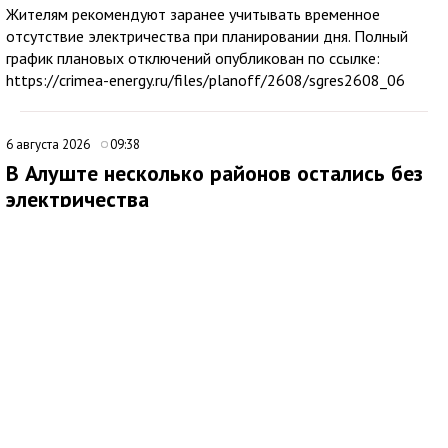
Жителям рекомендуют заранее учитывать временное
отсутствие электричества при планировании дня. Полный
график плановых отключений опубликован по ссылке:
https://crimea-energy.ru/files/planoff/2608/sgres2608_06
6 августа 2026
09:38
В Алуште несколько районов остались без
электричества
В Алуште временно ограничена подача электроэнергии в
нескольких районах города. Об этом сообщила глава
администрации Алушты Галина Огнёва.
По её данным, отключение затронуло улицы Ялтинскую,
Юбилейную и 60 лет СССР, а также микрорайон Мирный.
Ожидается, что электроснабжение восстановят примерно
через два часа. Причины временного ограничения подачи
электричества в сообщении не уточняются.