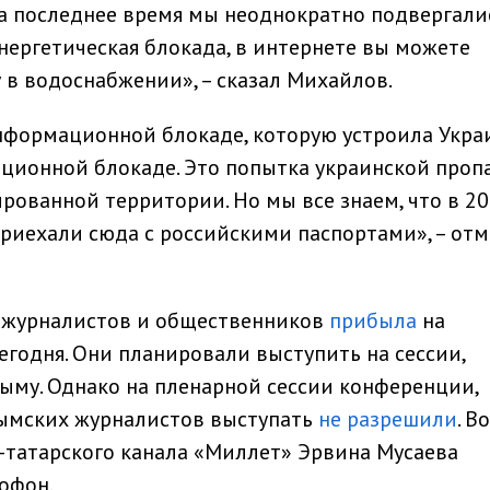
 За последнее время мы неоднократно подвергали
нергетическая блокада, в интернете вы можете
у в водоснабжении», – сказал Михайлов.
нформационной блокаде, которую устроила Украи
ационной блокаде. Это попытка украинской проп
рованной территории. Но мы все знаем, что в 2
риехали сюда с российскими паспортами», – от
 журналистов и общественников
прибыла
на
годня. Они планировали выступить на сессии,
ыму. Однако на пленарной сессии конференции,
рымских журналистов выступать
не разрешили
. В
-татарского канала «Миллет» Эрвина Мусаева
офон.