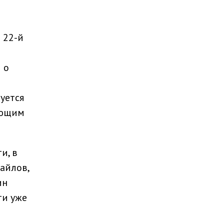
 22-й
 о
уется
ающим
и, в
айлов,
ин
ти уже