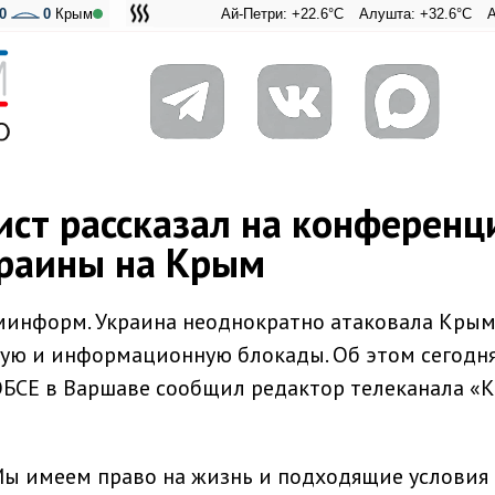
0
0
Крым
Ай-Петри: +22.6°C
Алушта: +32.6°C
Ангарский 
Адмира
ст рассказал на конференц
краины на Крым
минформ. Украина неоднократно атаковала Крым
ную и информационную блокады. Об этом сегодня
ОБСЕ в Варшаве сообщил редактор телеканала «
Мы имеем право на жизнь и подходящие условия