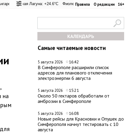
перевал: +28.5°C
льская Лагуна: +24.6°C
Евпатория: +32.8°C
Фиолент: +25.2°C
Керчь: +31.8°C
Казачья бухта: +25.2°C
Никитский сад:
Хе
Правила
О редакции
16+
КАЛЕНДАРЬ
Самые читаемые новости
ии
16:42
5 августа 2026
В Симферополе расширили список
адресов для планового отключения
электроэнергии 6 августа
,
15:21
5 августа 2026
 на
Около 50 гектаров обработали от
амброзии в Симферополе
Крым
16:08
5 августа 2026
Новые рейсы для Красновки и Опушек до
Симферополя начнут тестировать с 10
 для
августа