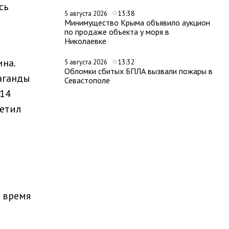
сь
13:38
5 августа 2026
Минимущество Крыма объявило аукцион
по продаже объекта у моря в
Николаевке
на.
13:32
5 августа 2026
Обломки сбитых БПЛА вызвали пожары в
аганды
Севастополе
014
метил
о время