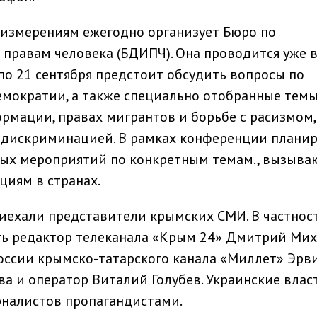
измерениям ежегодно организует Бюро по
правам человека (БДИПЧ). Она проводится уже в
0 по 21 сентября предстоит обсудить вопросы по
мократии, а также специально отобранные темы
рмации, правах мигрантов и борьбе с расизмом,
 дискриминацией. В рамках конференции планир
ных мероприятий по конкретным темам., вызыв
циям в странах.
иехали представители крымских СМИ. В частност
ь редактор телеканала «Крым 24» Дмитрий Мих
оссии крымско-татарского канала «Миллет» Эрв
ва и оператор Виталий Голубев. Украинские влас
рналистов пропагандистами.