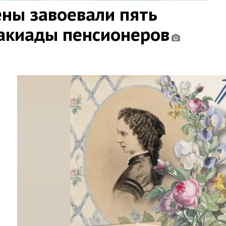
ны завоевали пять
такиады пенсионеров