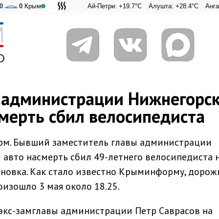
0
0
Крым
Ай-Петри: +19.7°C
Алушта: +28.4°C
Ангарский пер
Адмиральс
 администрации Нижнегорск
мерть сбил велосипедиста
рм. Бывший заместитель главы администрации
 авто насмерть сбил 49-летнего велосипедиста 
новка. Как стало известно Крыминформу, дорож
изошло 3 мая около 18.25.
экс-замглавы администрации Петр Саврасов на