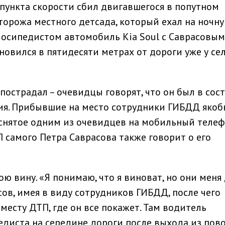
пункта скорости сбил двигавшегося в попутном
торожа местного детсада, который ехал на ночн
елосипедистом автомобиль Kia Soul с Саврасовым
новился в пятидесяти метрах от дороги уже у се
пострадал – очевидцы говорят, что он был в сос
ния. Прибывшие на место сотрудники ГИБДД якоб
 снятое одним из очевидцев на мобильный телефо
 самого Петра Саврасова также говорит о его
ю вину. «Я понимаю, что я виноват, но они меня
сов, имея в виду сотрудников ГИБДД, после чего
месту ДТП, где он все покажет. Там водитель
педиста на середине дороги после выхода из пов