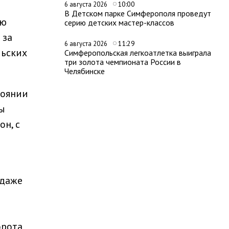
10:00
6 августа 2026
В Детском парке Симферополя проведут
ую
серию детских мастер-классов
 за
11:29
6 августа 2026
льских
Симферопольская легкоатлетка выиграла
три золота чемпионата России в
Челябинске
тоянии
ы
н, с
 даже
орота