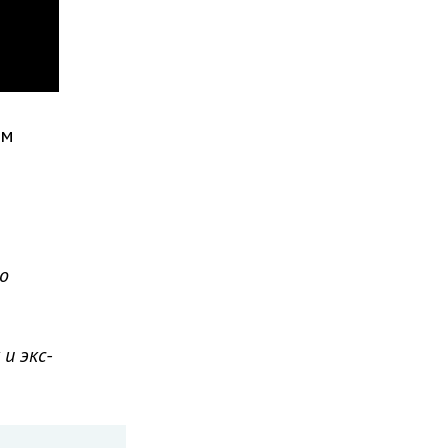
ым
о
и экс-