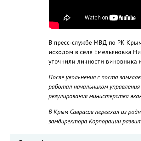
В пресс-службе МВД по РК Кры
исходом в селе Емельяновка Ни
уточнили личности виновника и
После увольнения с поста замгла
работал начальником управления
регулирования министерства эко
В Крым Саврасов переехал из родно
замдиректора Корпорации развит