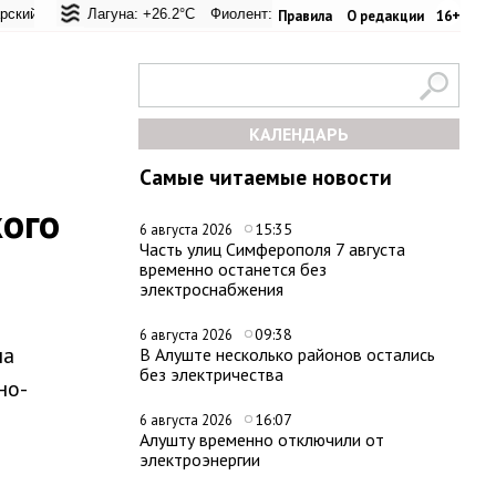
евал: +20.9°C
кая Лагуна: +26.2°C
Евпатория: +29.2°C
Фиолент: +26.1°C
Керчь: +30.6°C
Казачья бухта: +26.1°C
Никитский сад: +2
Херс
Правила
О редакции
16+
КАЛЕНДАРЬ
Самые читаемые новости
ого
15:35
6 августа 2026
Часть улиц Симферополя 7 августа
временно останется без
электроснабжения
09:38
6 августа 2026
на
В Алуште несколько районов остались
без электричества
но-
16:07
6 августа 2026
Алушту временно отключили от
электроэнергии