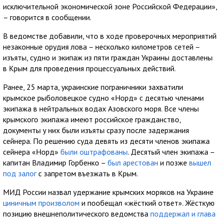
исключительной экономической зоне Российской Федерации»,
– говорится в сообщении.
В ведомстве добавили, что в ходе проверочных мероприятий
незаконные орудия лова – несколько километров сетей –
изъяты, судно и экипаж из пяти граждан Украины доставлены
в Крым для проведения процессуальных действий.
Ранее, 25 марта, украинские пограничники захватили
крымское рыболовецкое судно «Норд» с десятью членами
экипажа в нейтральных водах Азовского моря. Все члены
крымского экипажа имеют российское гражданство,
документы у них были изъяты сразу после задержания
сейнера. По решению суда девять из десяти членов экипажа
сейнера «Норд»
были оштрафованы
. Десятый член экипажа –
капитан Владимир Горбенко –
был арестован
и позже
вышел
под залог
с запретом въезжать в Крым.
МИД России назвал удержание крымских моряков на Украине
циничным произволом
и пообещал «жёсткий ответ». Жёсткую
позицию внешнеполитического ведомства
поддержал и глава