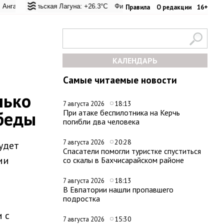
кий перевал: +24.9°C
дмиральская Лагуна: +26.3°C
Евпатория: +33.8°C
Фиолент: +26.6°C
Керчь: +31°C
Казачья бухта: +26.6°
Никитский с
Правила
О редакции
16+
КАЛЕНДАРЬ
Самые читаемые новости
лько
18:13
7 августа 2026
обеды
При атаке беспилотника на Керчь
погибли два человека
20:28
7 августа 2026
удет
Спасатели помогли туристке спуститься
ии
со скалы в Бахчисарайском районе
18:13
7 августа 2026
В Евпатории нашли пропавшего
подростка
 с
15:30
7 августа 2026