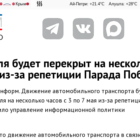
Крым
Ай-Петри: +21.4°C
Алушта: +28°C
Ангарс
А
⛔
⛔
я будет перекрыт на неско
я из-за репетиции Парада П
информ. Движение автомобильного транспорта б
 на несколько часов с 3 по 7 мая из-за репетиц
щило управление информационной политики
то движение автомобильного транспорта в связи