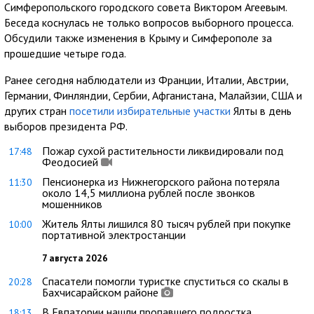
Симферопольского городского совета Виктором Агеевым.
Беседа коснулась не только вопросов выборного процесса.
Обсудили также изменения в Крыму и Симферополе за
прошедшие четыре года.
Ранее сегодня наблюдатели из Франции, Италии, Австрии,
Германии, Финляндии, Сербии, Афганистана, Малайзии, США и
других стран
посетили избирательные участки
Ялты в день
выборов президента РФ.
Пожар сухой растительности ликвидировали под
17:48
Феодосией
Пенсионерка из Нижнегорского района потеряла
11:30
около 14,5 миллиона рублей после звонков
мошенников
Житель Ялты лишился 80 тысяч рублей при покупке
10:00
портативной электростанции
7 августа 2026
Спасатели помогли туристке спуститься со скалы в
20:28
Бахчисарайском районе
В Евпатории нашли пропавшего подростка
18:13