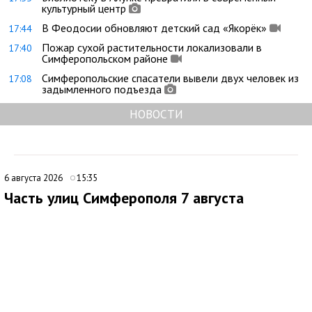
культурный центр
В Феодосии обновляют детский сад «Якорёк»
17:44
Пожар сухой растительности локализовали в
17:40
Симферопольском районе
Симферопольские спасатели вывели двух человек из
17:08
задымленного подъезда
НОВОСТИ
6 августа 2026
15:35
Часть улиц Симферополя 7 августа
временно останется без электроснабжения
В Симферополе внесли дополнения в график плановых
отключений электроэнергии. По обновленным данным, 7
августа 2026 года электроснабжение будет временно
приостановлено с 8:00 до 17:00 на улицах: