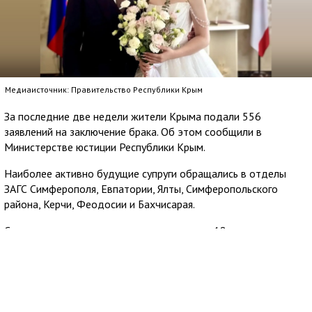
Медиаисточник: Правительство Республики Крым
За последние две недели жители Крыма подали 556
заявлений на заключение брака. Об этом сообщили в
Министерстве юстиции Республики Крым.
Наиболее активно будущие супруги обращались в отделы
ЗАГС Симферополя, Евпатории, Ялты, Симферопольского
района, Керчи, Феодосии и Бахчисарая.
Самыми молодыми заявителями оказались 18-летние жених и
невеста. Среди будущих супругов старшего возраста
отмечены пары, где мужчине 79 лет, а женщине 87 лет, а
также 81-летний мужчина и 84-летняя женщина.
#РеспубликаКрым