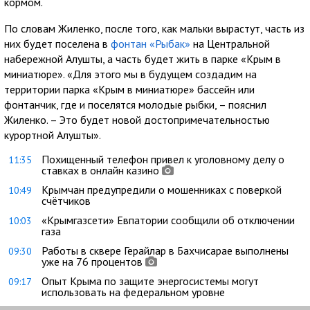
кормом.
По словам Жиленко, после того, как мальки вырастут, часть из
них будет поселена в
фонтан «Рыбак»
на Центральной
набережной Алушты, а часть будет жить в парке «Крым в
миниатюре». «Для этого мы в будущем создадим на
территории парка «Крым в миниатюре» бассейн или
фонтанчик, где и поселятся молодые рыбки, – пояснил
Жиленко. – Это будет новой достопримечательностью
курортной Алушты».
Похищенный телефон привел к уголовному делу о
11:35
ставках в онлайн казино
Крымчан предупредили о мошенниках с поверкой
10:49
счётчиков
«Крымгазсети» Евпатории сообщили об отключении
10:03
газа
Работы в сквере Герайлар в Бахчисарае выполнены
09:30
уже на 76 процентов
Опыт Крыма по защите энергосистемы могут
09:17
использовать на федеральном уровне