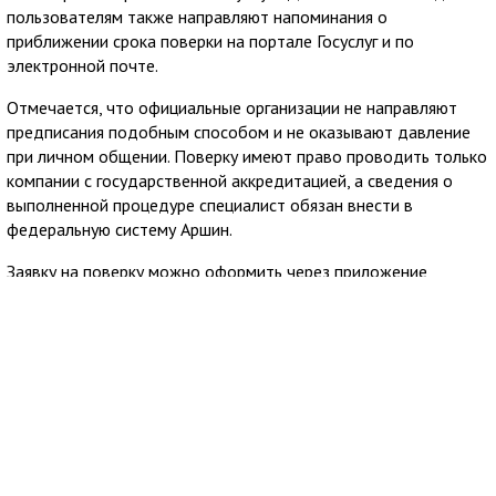
пользователям также направляют напоминания о
приближении срока поверки на портале Госуслуг и по
электронной почте.
Отмечается, что официальные организации не направляют
предписания подобным способом и не оказывают давление
при личном общении. Поверку имеют право проводить только
компании с государственной аккредитацией, а сведения о
выполненной процедуре специалист обязан внести в
федеральную систему Аршин.
Заявку на поверку можно оформить через приложение
Госуслуги Дом. Сервис позволяет заранее узнать стоимость
услуги и направить обращение в аккредитованную
организацию из официального реестра Росаккредитации,
после чего пользователю остаётся согласовать удобное
время визита специалиста.
7 августа 2026
10:03
Крымгазсети Евпатории сообщили об