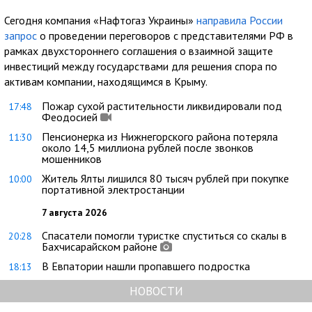
Сегодня компания «Нафтогаз Украины»
направила России
запрос
о проведении переговоров с представителями РФ в
рамках двухстороннего соглашения о взаимной защите
инвестиций между государствами для решения спора по
активам компании, находящимся в Крыму.
Пожар сухой растительности ликвидировали под
17:48
Феодосией
Пенсионерка из Нижнегорского района потеряла
11:30
около 14,5 миллиона рублей после звонков
мошенников
Житель Ялты лишился 80 тысяч рублей при покупке
10:00
портативной электростанции
7 августа 2026
Спасатели помогли туристке спуститься со скалы в
20:28
Бахчисарайском районе
В Евпатории нашли пропавшего подростка
18:13
НОВОСТИ