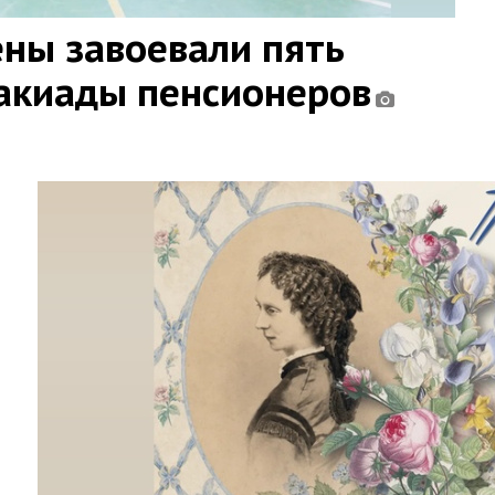
ны завоевали пять
такиады пенсионеров