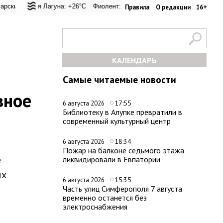
еревал: +21.1°C
ская Лагуна: +26°C
Евпатория: +24°C
Фиолент: +25.9°C
Керчь: +30.6°C
Казачья бухта: +25.9°C
Никитский сад: +2
Херсо
Правила
О редакции
16+
КАЛЕНДАРЬ
Самые читаемые новости
вное
17:55
6 августа 2026
Библиотеку в Алупке превратили в
современный культурный центр
18:34
6 августа 2026
Пожар на балконе седьмого этажа
е
ликвидировали в Евпатории
их
15:35
6 августа 2026
Часть улиц Симферополя 7 августа
временно останется без
электроснабжения