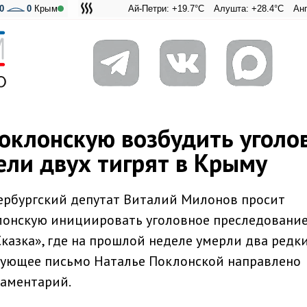
0
0
Крым
Ай-Петри: +19.7°C
Алушта: +28.4°C
Ангарский п
Адмираль
оклонскую возбудить уголо
ели двух тигрят в Крыму
етербургский депутат Виталий Милонов просит
онскую инициировать уголовное преследовани
Сказка», где на прошлой неделе умерли два редк
твующее письмо Наталье Поклонской направлено
ламентарий.