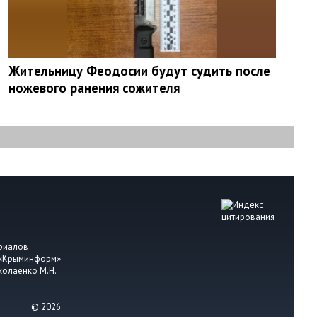
Жительницу Феодосии будут судить после
ножевого ранения сожителя
риалов
 «Крыминформ»
колаенко М.Н.
© 2026