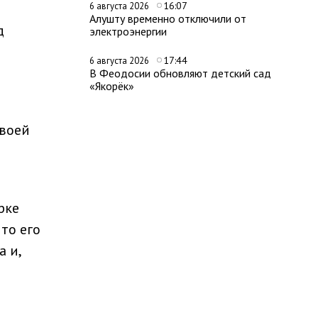
16:07
6 августа 2026
Алушту временно отключили от
д
электроэнергии
17:44
6 августа 2026
В Феодосии обновляют детский сад
«Якорёк»
своей
рке
то его
 и,