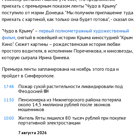
приехать с премьерным показом ленты "Чудо в Крыму"
поступило от мэрии Донецка. "Мы получили приглашение туда
приехать с картиной, как только она будет готова", - сказал он.
"Чудо в Крыму" –
первый полнометражный художественный
фильм
, снятый в новейшей истории Крыма киностудией "Крым
Кино". Сюжет картины – рождественская история любви
простого водителя, в исполнении Пореченкова, и кинозвезды,
которую сыграла Ирина Гринева.
Премьера ленты запланирована на ноябрь этого года и
пройдет в Симферополе.
Пожар сухой растительности ликвидировали под
17:48
Феодосией
Пенсионерка из Нижнегорского района потеряла
11:30
около 14,5 миллиона рублей после звонков
мошенников
Житель Ялты лишился 80 тысяч рублей при покупке
10:00
портативной электростанции
7 августа 2026