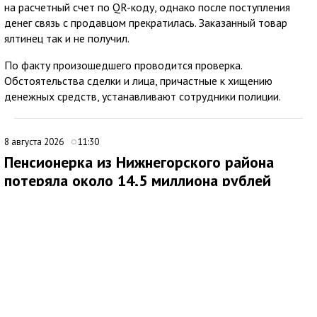
на расчетный счет по QR-коду, однако после поступления
денег связь с продавцом прекратилась. Заказанный товар
ялтинец так и не получил.
По факту произошедшего проводится проверка.
Обстоятельства сделки и лица, причастные к хищению
денежных средств, устанавливают сотрудники полиции.
8 августа 2026
11:30
Пенсионерка из Нижнегорского района
потеряла около 14,5 миллиона рублей
после звонков мошенников
В Нижнегорском районе 62-летняя местная жительница
обратилась в ОМВД России после того, как стала жертвой
дистанционных мошенников. По данным полиции,
злоумышленники похитили у нее около 14,5 миллиона рублей.
По факту хищения денежных средств в особо крупном
размере возбуждено уголовное дело по ч. 4 ст. 159 УК РФ.