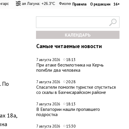
перевал: +25.8°C
ьская Лагуна: +26.3°C
Евпатория: +31.8°C
Фиолент: +26.6°C
Керчь: +30.3°C
Казачья бухта: +26.6°C
Никитский сад:
Хе
Правила
О редакции
16+
КАЛЕНДАРЬ
Самые читаемые новости
18:13
7 августа 2026
При атаке беспилотника на Керчь
погибли два человека
20:28
7 августа 2026
. По
Спасатели помогли туристке спуститься
со скалы в Бахчисарайском районе
18:13
7 августа 2026
В Евпатории нашли пропавшего
подростка
ах 18а,
ина
15:30
7 августа 2026