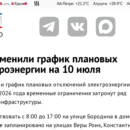
Крым
Ай-Петри: +21.2°C
Алушта: +28.9°C
Ангарский 
Адмирал
⛔
⛔
менили график плановых
роэнергии на 10 июля
и график плановых отключений электроэнергии
2026 года временные ограничения затронут ряд
инфраструктуры.
вовать с 8:00 до 17:00 на улице Бородина в дом
ние запланировано на улицах Веры Роик, Констант