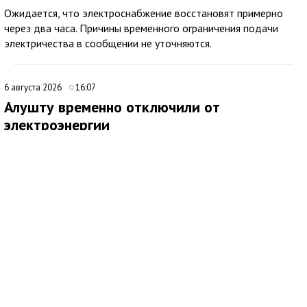
Ожидается, что электроснабжение восстановят примерно
через два часа. Причины временного ограничения подачи
электричества в сообщении не уточняются.
6 августа 2026
16:07
Алушту временно отключили от
электроэнергии
В Алуште временно ограничили подачу электроэнергии на
территории всего муниципалитета. Об этом сообщила глава
администрации города Галина Огнёва.
По ее словам, отключение связано с проведением аварийных
работ. Ожидается, что электроснабжение восстановят
примерно через два часа.
6 августа 2026
10:00
В Детском парке Симферополя проведут