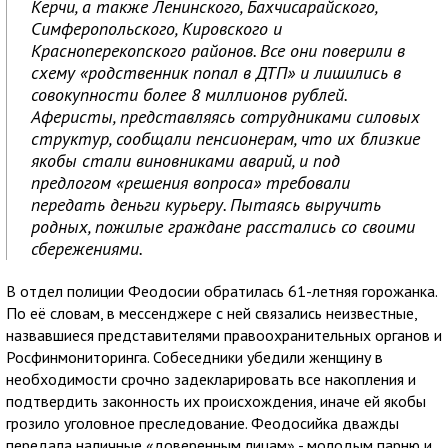
Керчи, а также Ленинского, Бахчисарайского,
Симферопольского, Кировского и
Красноперекопского районов. Все они поверили в
схему «родственник попал в ДТП» и лишились в
совокупности более 8 миллионов рублей.
Аферисты, представляясь сотрудниками силовых
структур, сообщали пенсионерам, что их близкие
якобы стали виновниками аварий, и под
предлогом «решения вопроса» требовали
передать деньги курьеру. Пытаясь выручить
родных, пожилые граждане расстались со своими
сбережениями.
В отдел полиции Феодосии обратилась 61-летняя горожанка.
По её словам, в мессенджере с ней связались неизвестные,
назвавшиеся представителями правоохранительных органов и
Росфинмониторинга. Собеседники убедили женщину в
необходимости срочно задекларировать все накопления и
подтвердить законность их происхождения, иначе ей якобы
грозило уголовное преследование. Феодосийка дважды
передала наличные «доверенным лицам» - молодым парню и