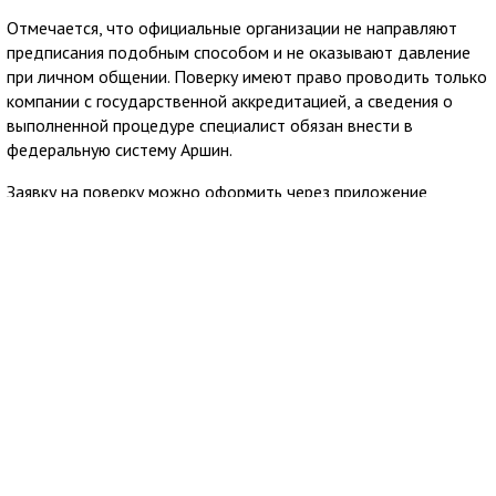
Отмечается, что официальные организации не направляют
предписания подобным способом и не оказывают давление
при личном общении. Поверку имеют право проводить только
компании с государственной аккредитацией, а сведения о
выполненной процедуре специалист обязан внести в
федеральную систему Аршин.
Заявку на поверку можно оформить через приложение
Госуслуги Дом. Сервис позволяет заранее узнать стоимость
услуги и направить обращение в аккредитованную
организацию из официального реестра Росаккредитации,
после чего пользователю остаётся согласовать удобное
время визита специалиста.
7 августа 2026
18:13
В Евпатории нашли пропавшего подростка