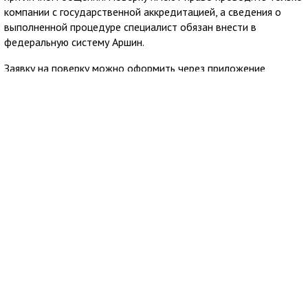
компании с государственной аккредитацией, а сведения о
выполненной процедуре специалист обязан внести в
федеральную систему Аршин.
Заявку на поверку можно оформить через приложение
Госуслуги Дом. Сервис позволяет заранее узнать стоимость
услуги и направить обращение в аккредитованную
организацию из официального реестра Росаккредитации,
после чего пользователю остаётся согласовать удобное
время визита специалиста.
7 августа 2026
18:13
При атаке беспилотника на Керчь погибли
два человека
В ходе очередной атаки украинского беспилотника по Крыму
под ударом оказался многоквартирный дом в Керчи. Об этом
сообщил глава Республики Крым Сергей Аксёнов.