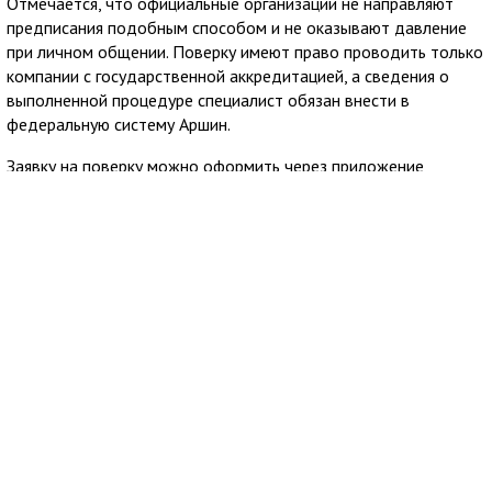
Отмечается, что официальные организации не направляют
предписания подобным способом и не оказывают давление
при личном общении. Поверку имеют право проводить только
компании с государственной аккредитацией, а сведения о
выполненной процедуре специалист обязан внести в
федеральную систему Аршин.
Заявку на поверку можно оформить через приложение
Госуслуги Дом. Сервис позволяет заранее узнать стоимость
услуги и направить обращение в аккредитованную
организацию из официального реестра Росаккредитации,
после чего пользователю остаётся согласовать удобное
время визита специалиста.
7 августа 2026
10:03
Крымгазсети Евпатории сообщили об
отключении газа