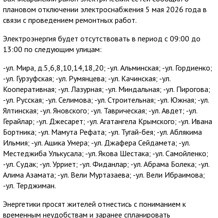
плановом отключении электроснабжения 5 мая 2026 года в
связи с проведением ремонтных работ.
Электроэнергия будет отсутствовать в период с 09:00 до
13:00 по следующим улицам:
-ул. Мира, д.5,6,8,10,14,18,20; -ул. Альминская; -ул. Гордиенко;
-ул. Гурзуфская; -ул. Румянцева; -ул. Качинская; -ул.
Кооперативная; -ул. Лазурная; -ул. Миндальная; -ул. Пирогова;
-ул. Русская; -ул. Селимова; -ул. Строительная; -ул. Южная; -ул.
Ялтинская; -ул. Яновского; -ул. Таврическая; -ул. Авдет; -ул.
Герайлар; -ул. Джесарет; -ул. Агатангела Крымского; -ул. Ивана
Бортника; -ул. Мамута Рефата; -ул. Тугай-бея; -ул. Аблякима
Ильмия; -ул. Ашика Умера; -ул. Джафера Сейдамета; -ул.
Местеджиба Улькусала; -ул. Якова Шестака; -ул. Самойленко;
-ул. Судак; -ул. Урриет; -ул. Фиданлар; -ул. Абрама Болека; -ул.
Алима Азамата; -ул. Вели Муртазаева; -ул. Вели Ибраимова;
-ул. Терджиман.
Энергетики просят жителей отнестись с пониманием к
временным неудобствам и заранее спланировать