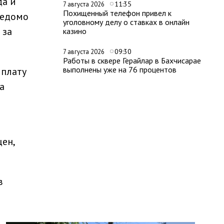
да и
11:35
7 августа 2026
Похищенный телефон привел к
ведомо
уголовному делу о ставках в онлайн
 за
казино
09:30
7 августа 2026
Работы в сквере Герайлар в Бахчисарае
выполнены уже на 76 процентов
ыплату
а
ен,
в