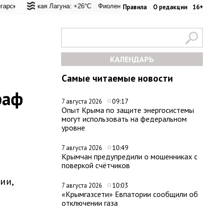
 перевал: +23°C
альская Лагуна: +26°C
Евпатория: +29.8°C
Фиолент: +26.5°C
Керчь: +33.4°C
Казачья бухта: +26.4°C
Никитский сад: 
Хе
Правила
О редакции
16+
КАЛЕНДАРЬ
Самые читаемые новости
раф
09:17
7 августа 2026
Опыт Крыма по защите энергосистемы
могут использовать на федеральном
уровне
10:49
7 августа 2026
Крымчан предупредили о мошенниках с
поверкой счётчиков
ии,
10:03
7 августа 2026
«Крымгазсети» Евпатории сообщили об
.
отключении газа