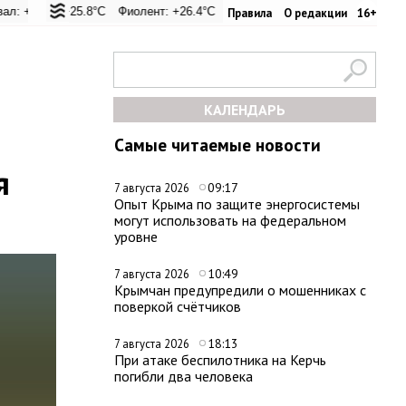
25.8°C
Евпатория: +24.4°C
Фиолент: +26.4°C
Керчь: +33.4°C
Казачья бухта: +26.2°C
Никитский сад: +22.9°C
Херсонес: +26°C
Симферо
Правила
О редакции
16+
КАЛЕНДАРЬ
Самые читаемые новости
я
09:17
7 августа 2026
Опыт Крыма по защите энергосистемы
могут использовать на федеральном
уровне
10:49
7 августа 2026
Крымчан предупредили о мошенниках с
поверкой счётчиков
18:13
7 августа 2026
При атаке беспилотника на Керчь
погибли два человека