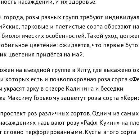
ность насаждений, и их здоровье.
города, розы разных групп требуют индивидуа
ийские, парковые и плетистые сорта обрезают н
х биологических особенностей. Такой уход долже
обильное цветение: ожидается, что первые бут
пик цветения придётся на май.
жен на въездной группе в Ялту, где высажено о
ди которых есть и почвопокровная роза сорта «Ф
ы украсят арку в сквере Калинина и беседки
ка Максиму Горькому зацветут розы сорта «Кери
проспект роз различных сортов. Одним из самых
 насаждениях называют розу «Рафл Куинн» на п
ят словно перфорированными. Кусты этого сорта