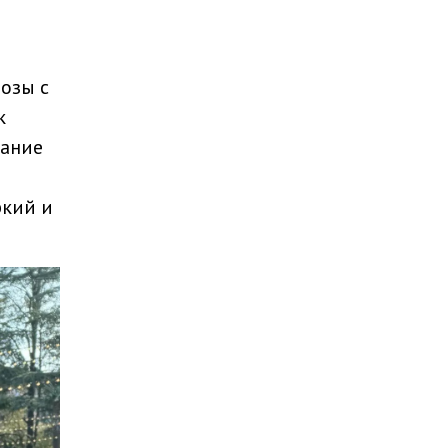
озы с
к
дание
ркий и