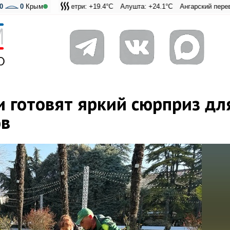
0
Ай-Петри: +19.4°C
0
Крым
Алушта: +24.1°C
Ангарский перевал: +20.6°C
Адмиральская Лагуна: +
и готовят яркий сюрприз дл
ов