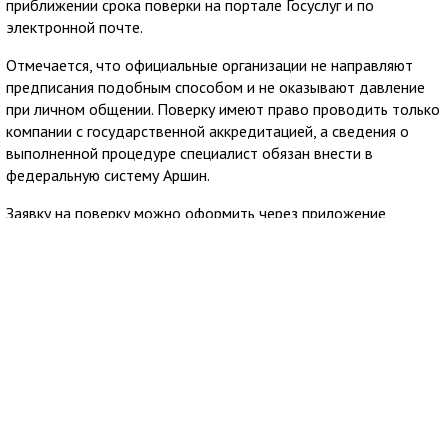
приближении срока поверки на портале Госуслуг и по
электронной почте.
Отмечается, что официальные организации не направляют
предписания подобным способом и не оказывают давление
при личном общении. Поверку имеют право проводить только
компании с государственной аккредитацией, а сведения о
выполненной процедуре специалист обязан внести в
федеральную систему Аршин.
Заявку на поверку можно оформить через приложение
Госуслуги Дом. Сервис позволяет заранее узнать стоимость
услуги и направить обращение в аккредитованную
организацию из официального реестра Росаккредитации,
после чего пользователю остаётся согласовать удобное
время визита специалиста.
7 августа 2026
10:03
Крымгазсети Евпатории сообщили об
отключении газа