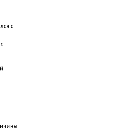
лся с
r.
ой
ричины