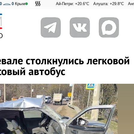
0
0
Крым
Ай-Петри: +20.6°C
Алушта: +29.8°C
Ангарский перев
Адмиральска
вале столкнулись легковой
совый автобус