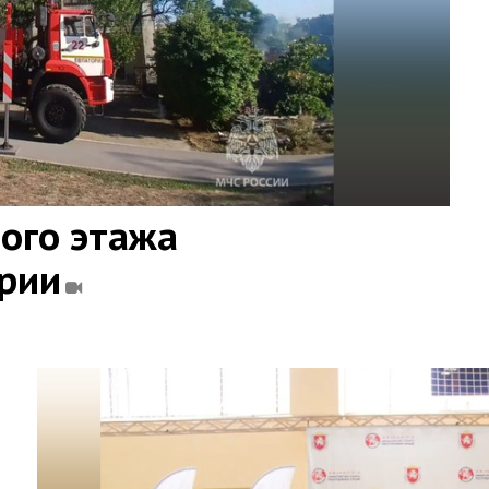
ого этажа
ории