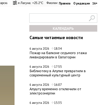
ал: +25.1°C
я Лагуна: +25.2°C
Евпатория: +27.2°C
Фиолент: +25.4°C
Керчь: +28.5°C
Казачья бухта: +25.4°C
Никитский сад: +29.
Херсоне
Правила
О редакции
16+
КАЛЕНДАРЬ
Самые читаемые новости
18:34
6 августа 2026
Пожар на балконе седьмого этажа
ликвидировали в Евпатории
17:55
6 августа 2026
Библиотеку в Алупке превратили в
современный культурный центр
16:07
6 августа 2026
Алушту временно отключили от
электроэнергии
15:35
6 августа 2026