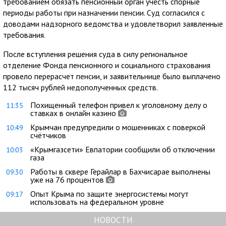
требованием обязать пенсионный орган учесть спорные
периоды работы при назначении пенсии. Суд согласился с
доводами надзорного ведомства и удовлетворил заявленные
требования.
После вступления решения суда в силу региональное
отделение Фонда пенсионного и социального страхования
провело перерасчет пенсии, и заявительнице было выплачено
112 тысяч рублей недополученных средств.
Похищенный телефон привел к уголовному делу о
11:35
ставках в онлайн казино
Крымчан предупредили о мошенниках с поверкой
10:49
счётчиков
«Крымгазсети» Евпатории сообщили об отключении
10:03
газа
Работы в сквере Герайлар в Бахчисарае выполнены
09:30
уже на 76 процентов
Опыт Крыма по защите энергосистемы могут
09:17
использовать на федеральном уровне
НОВОСТИ