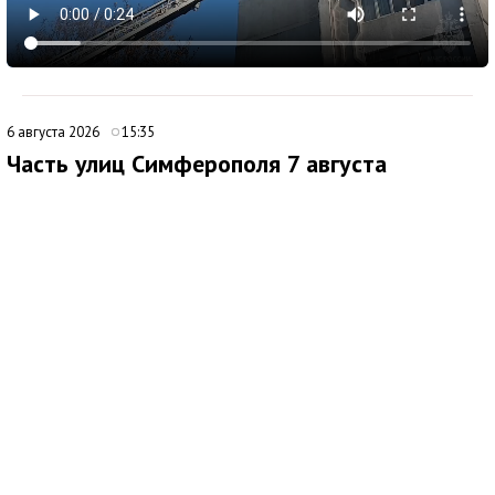
6 августа 2026
15:35
Часть улиц Симферополя 7 августа
временно останется без электроснабжения
В Симферополе внесли дополнения в график плановых
отключений электроэнергии. По обновленным данным, 7
августа 2026 года электроснабжение будет временно
приостановлено с 8:00 до 17:00 на улицах:
ул. Крылова, 131а, 133;
ул. Петровская балка, 171-275(нечет), 203а, 218-316 (чет);
ул. Балаклавская,
ул. Крымской газеты,