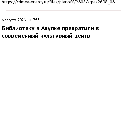
https://crimea-energy.ru/files/planoff/2608/sgres2608_06
6 августа 2026
17:55
Библиотеку в Алупке превратили в
современный культурный центр
Медиаисточник: Администрация города Ялта Республики Крым