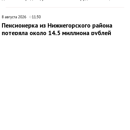
8 августа 2026
11:30
Пенсионерка из Нижнегорского района
потеряла около 14,5 миллиона рублей
после звонков мошенников
В Нижнегорском районе 62-летняя местная жительница
обратилась в ОМВД России после того, как стала жертвой
дистанционных мошенников. По данным полиции,
злоумышленники похитили у нее около 14,5 миллиона рублей.
По факту хищения денежных средств в особо крупном
размере возбуждено уголовное дело по ч. 4 ст. 159 УК РФ.
Как сообщила потерпевшая, схема обмана продолжалась
около четырех месяцев. Сначала ей позвонил неизвестный
мужчина, попросил продиктовать номер СНИЛС и сразу
завершил разговор. Позже женщине поступил еще один
звонок: собеседница представилась сотрудником службы
безопасности портала Госуслуги, после чего связь также