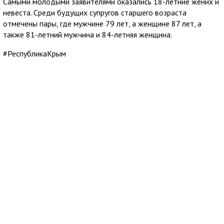
Самыми молодыми заявителями оказались 18-летние жених и
невеста. Среди будущих супругов старшего возраста
отмечены пары, где мужчине 79 лет, а женщине 87 лет, а
также 81-летний мужчина и 84-летняя женщина.
#РеспубликаКрым
7 августа 2026
17:00
Мы выбираем созидать: 22 года группа
компаний ИнтерСтрой строит будущее
российских городов