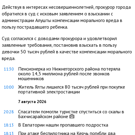
Действуя в интересах несовершеннолетней, прокурор города
обратился в суд с исковым заявлением о взыскании с
администрации Алушты компенсации морального вреда в
пользу пострадавшего ребенка.
Суд согласился с доводами прокурора и удовлетворил
заявленные требования, постановив взыскать в пользу
девочки 50 тысяч рублей в качестве компенсации морального
вреда.
Пенсионерка из Нижнегорского района потеряла
11:30
около 14,5 миллиона рублей после звонков
мошенников
Житель Ялты лишился 80 тысяч рублей при покупке
10:00
портативной электростанции
7 августа 2026
Спасатели помогли туристке спуститься со скалы в
20:28
Бахчисарайском районе
В Евпатории нашли пропавшего подростка
18:13
При атаке беспилотника на Керчь погибли два
18:13