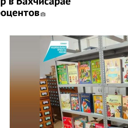
ар в Бахчисарае
роцентов