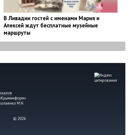
В Ливадии гостей с именами Мария и
Алексей ждут бесплатные музейные
маршруты
риалов
 «Крыминформ»
колаенко М.Н.
© 2026