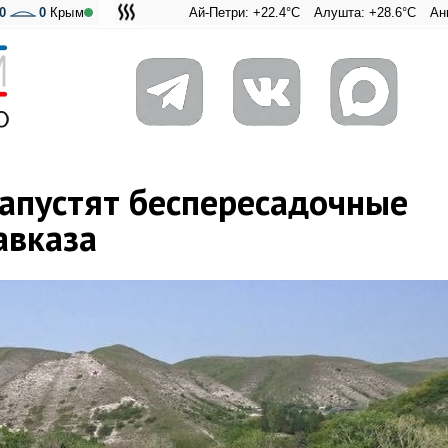
0
0
Крым
Ай-Петри: +22.4°C
Алушта: +28.6°C
Ангарский пер
Адмиральс
апустят беспересадочные
авказа