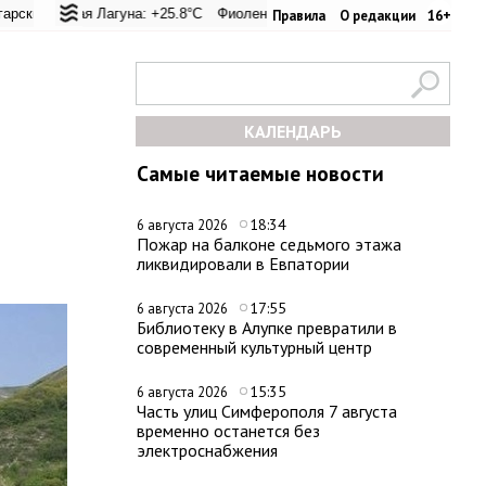
евал: +25.4°C
кая Лагуна: +25.8°C
Евпатория: +31.2°C
Фиолент: +26.1°C
Керчь: +31.1°C
Казачья бухта: +26.2°C
Никитский сад: +2
Херс
Правила
О редакции
16+
КАЛЕНДАРЬ
Самые читаемые новости
18:34
6 августа 2026
Пожар на балконе седьмого этажа
ликвидировали в Евпатории
17:55
6 августа 2026
Библиотеку в Алупке превратили в
современный культурный центр
15:35
6 августа 2026
Часть улиц Симферополя 7 августа
временно останется без
электроснабжения