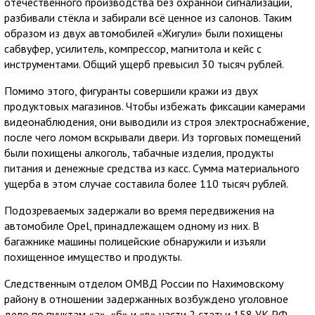
отечественного производства без охранной сигнализации,
разбивали стёкла и забирали всё ценное из салонов. Таким
образом из двух автомобилей «Жигули» были похищены
сабвуфер, усилитель, компрессор, магнитола и кейс с
инструментами. Общий ущерб превысил 30 тысяч рублей.
Помимо этого, фигуранты совершили кражи из двух
продуктовых магазинов. Чтобы избежать фиксации камерами
видеонаблюдения, они выводили из строя электроснабжение,
после чего ломом вскрывали двери. Из торговых помещений
были похищены алкоголь, табачные изделия, продукты
питания и денежные средства из касс. Сумма материального
ущерба в этом случае составила более 110 тысяч рублей.
Подозреваемых задержали во время передвижения на
автомобиле Opel, принадлежащем одному из них. В
багажнике машины полицейские обнаружили и изъяли
похищенное имущество и продукты.
Следственным отделом ОМВД России по Нахимовскому
району в отношении задержанных возбуждено уголовное
дело по пунктам «а», «б» и «в» части 2 статьи 158 УК РФ