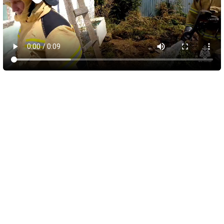
10 августа 2026
05:56
Обломки БПЛА вызвали пожар у пляжа
Инжир и повредили автомобили
В Севастополе военные, авиация, силы ПВО и мобильные
огневые группы отразили атаку беспилотников ВСУ. По
предварительным данным, было сбито 15 БПЛА,
преимущественно над морем и на удалении от берега.
Спасательная служба города уточнила, что из-за падения
обломков сбитых аппаратов загорелся лес в районе пляжа
Инжир. Там возникли два очага возгорания.