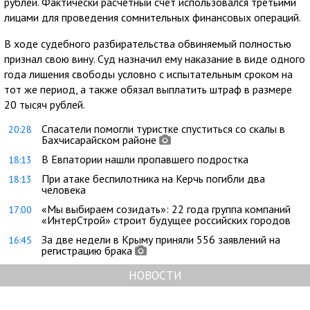
рублей. Фактически расчётный счёт использовался третьими
лицами для проведения сомнительных финансовых операций.
В ходе судебного разбирательства обвиняемый полностью
признал свою вину. Суд назначил ему наказание в виде одного
года лишения свободы условно с испытательным сроком на
тот же период, а также обязал выплатить штраф в размере
20 тысяч рублей.
Спасатели помогли туристке спуститься со скалы в
20:28
Бахчисарайском районе
В Евпатории нашли пропавшего подростка
18:13
При атаке беспилотника на Керчь погибли два
18:13
человека
«Мы выбираем созидать»: 22 года группа компаний
17:00
«ИнтерСтрой» строит будущее российских городов
За две недели в Крыму приняли 556 заявлений на
16:45
регистрацию брака
НОВОСТИ