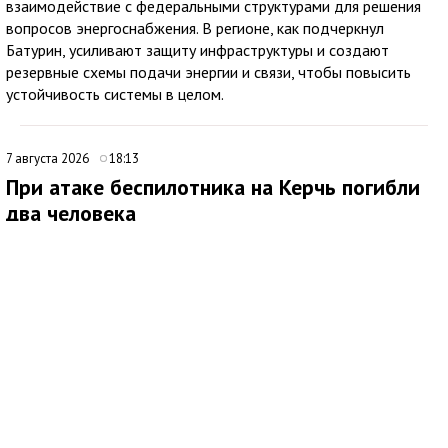
взаимодействие с федеральными структурами для решения
вопросов энергоснабжения. В регионе, как подчеркнул
Батурин, усиливают защиту инфраструктуры и создают
резервные схемы подачи энергии и связи, чтобы повысить
устойчивость системы в целом.
7 августа 2026
18:13
При атаке беспилотника на Керчь погибли
два человека
В ходе очередной атаки украинского беспилотника по Крыму
под ударом оказался многоквартирный дом в Керчи. Об этом
сообщил глава Республики Крым Сергей Аксёнов.
По его словам, в результате происшествия погибли два
мирных жителя, еще один человек получил ранения.
Аксёнов выразил соболезнования семьям погибших и пожелал
скорейшего выздоровления пострадавшему. Он отметил, что
необходимая помощь будет оказана органами власти в