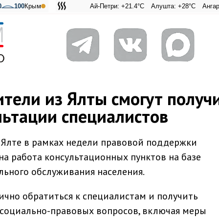
0
100
Крым
Ай-Петри: +21.4°C
Алушта: +28°C
Ангарский пер
Адмирал
тели из Ялты смогут получ
льтации специалистов
В Ялте в рамках недели правовой поддержки
а работа консультационных пунктов на базе
ьного обслуживания населения.
чно обратиться к специалистам и получить
 социально-правовых вопросов, включая меры