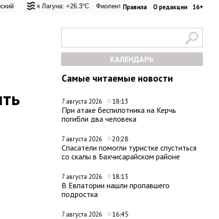
евал: +24.9°C
ьская Лагуна: +26.3°C
Евпатория: +33.8°C
Фиолент: +26.6°C
Керчь: +31°C
Казачья бухта: +26.6°C
Никитский сад: +27
Хер
Правила
О редакции
16+
КАЛЕНДАРЬ
Самые читаемые новости
ить
18:13
7 августа 2026
При атаке беспилотника на Керчь
погибли два человека
20:28
7 августа 2026
Спасатели помогли туристке спуститься
со скалы в Бахчисарайском районе
18:13
7 августа 2026
В Евпатории нашли пропавшего
подростка
16:45
7 августа 2026