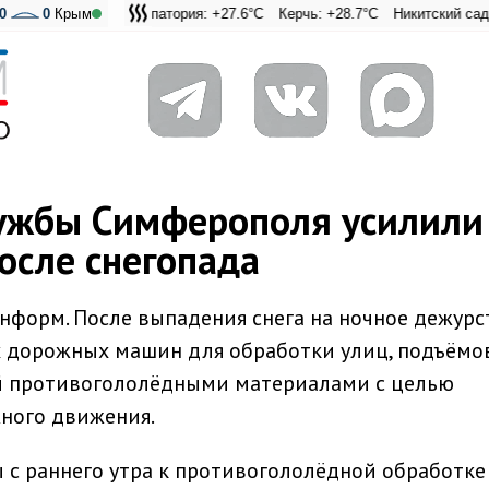
: +25.1°C
ральская Лагуна: +25.8°C
0
0
Крым
Евпатория: +27.6°C
Фиолент: +26.2°C
Керчь: +28.7°C
Казачья бухта: +26.1°C
Никитский сад: +26.4°
ужбы Симферополя усилили
осле снегопада
нформ. После выпадения снега на ночное дежурс
дорожных машин для обработки улиц, подъёмов
й противогололёдными материалами с целью
жного движения.
с раннего утра к противогололёдной обработке