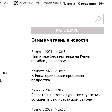
C
Херсонес: +25.7°C
Симферополь: +28°C
Учкуевка: +25.5°C
Феодосия: +27.4°C
Кача: +26.2°C
Херсонесский маяк: +25.4
Николаевка: +2
Правила
О редакции
16+
КАЛЕНДАРЬ
Самые читаемые новости
18:13
7 августа 2026
При атаке беспилотника на Керчь
погибли два человека
18:13
7 августа 2026
тво
В Евпатории нашли пропавшего
,
подростка
20:28
7 августа 2026
Спасатели помогли туристке спуститься
со скалы в Бахчисарайском районе
15:30
7 августа 2026