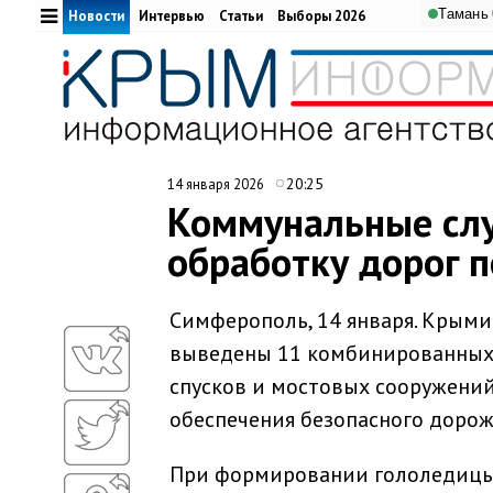
Ай-Петри: +22.1°C
Алушта: +27.2°C
Ангарский перевал
Тамань
Адми
Новости
Интервью
Статьи
Выборы 2026
20:25
14 января 2026
Коммунальные сл
обработку дорог п
Симферополь, 14 января. Крыми
выведены 11 комбинированных 
спусков и мостовых сооружени
обеспечения безопасного доро
При формировании гололедицы 